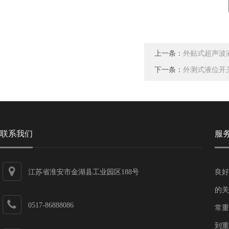
上一条：
外贴式超声波
下一条：
外测式液位开
联系我们
服
江苏省淮安市金湖县工业园区188号
良好
的关
0517-86888086
常重
到重