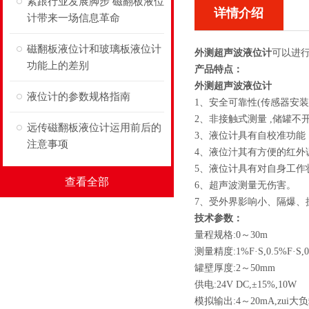
紧跟行业发展脚步 磁翻板液位
详情介绍
计带来一场信息革命
磁翻板液位计和玻璃板液位计
外测超声波液位计
可以进
功能上的差别
产品特点：
外测超声波液位计
液位计的参数规格指南
1、安全可靠性(传感器安
2、非接触式测量 ,储罐不
远传磁翻板液位计运用前后的
3、液位计具有自校准功能
注意事项
4、液位汁其有方便的红
5、液位计具有对自身工
查看全部
6、超声波测量无伤害。
7、受外界影响小、隔爆、
技术参数：
量程规格:0～30m
测量精度:1%F·S,0.5%F·S,0
罐壁厚度:2～50mm
供电:24V DC,±15%,10W
模拟输出:4～20mA,zui大负