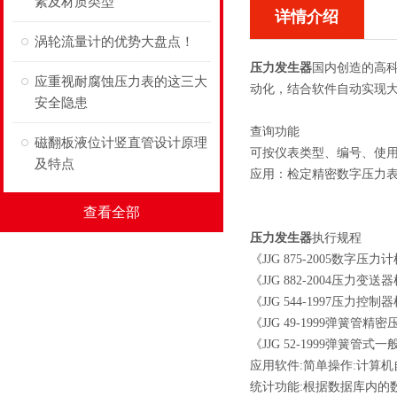
素及材质类型
详情介绍
涡轮流量计的优势大盘点！
压力发生器
国内创造的高
应重视耐腐蚀压力表的这三大
动化，结合软件自动实现
安全隐患
查询功能
磁翻板液位计竖直管设计原理
可按仪表类型、编号、使
及特点
应用：检定精密数字压力
查看全部
压力发生器
执行规程
《JJG 875-2005数字压
《JJG 882-2004压力变
《JJG 544-1997压力控
《JJG 49-1999弹簧
《JJG 52-1999弹簧
应用软件:简单操作:计算
统计功能:根据数据库内的