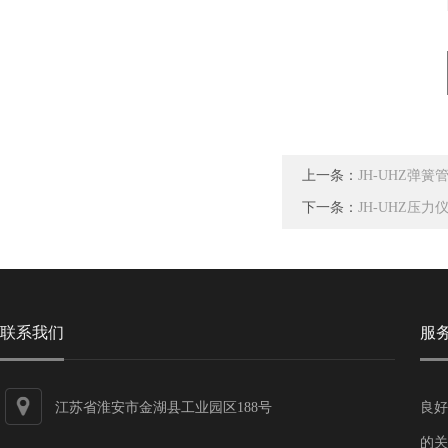
上一条：
JH-UHZ弹簧
下一条：
JH-UHZ压力
联系我们
服
江苏省淮安市金湖县工业园区188号
良好
的关