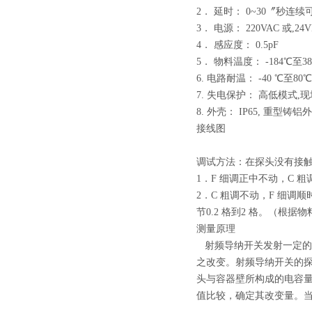
2． 延时： 0~30〞秒连续
3． 电源： 220VAC 或,24
4． 感应度： 0.5pF
5． 物料温度： -184℃至3
6. 电路耐温： -40 ℃至80℃
7. 失电保护： 高低模式,
8. 外壳： IP65, 重型铸铝
接线图
调试方法：在探头没有接
1．F 细调正中不动，C 
2．C 粗调不动，F 细调
节0.2 格到2 格。（根据
测量原理
射频导纳开关发射一定的
之改变。射频导纳开关的
头与容器壁所构成的电容
值比较，确定其改变量。当