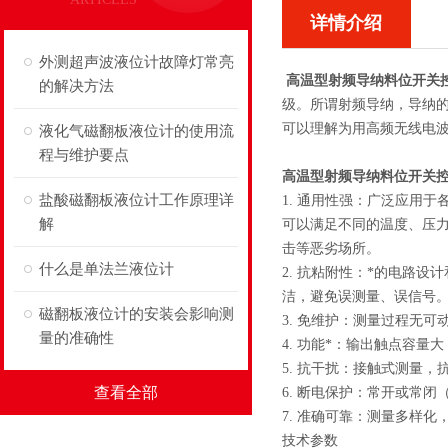
详情介绍
外测超声波液位计故障灯常亮
高温型射频导纳料位开关
的解决方法
级。所谓射频导纳，导纳
可以理解为用高频无线电
液化气磁翻板液位计的使用流
程与维护要点
高温型射频导纳料位开关
盐酸磁翻板液位计工作原理详
1. 通用性强：广泛应用
解
可以满足不同的温度、压力的
击等恶劣场所。
什么是单法兰液位计
2. 抗粘附性：*的电路
洁，避免误测量、误信号
磁翻板液位计的安装会影响测
3. 免维护：测量过程无
量的准确性
4. 功能*：输出触点容量
5. 抗干扰：接触式测量
查看全部
6. 断电保护：常开或常闭
7. 准确可靠：测量多样
技术参数