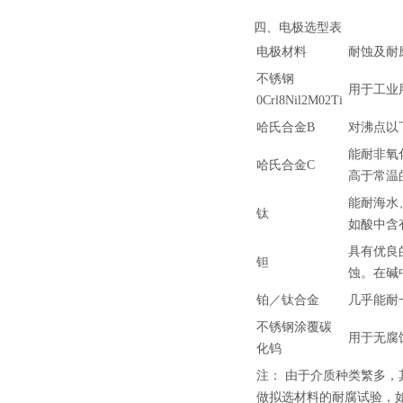
四、电极选型表
电极材料
耐蚀及耐
不锈钢
用于工业
0Crl8Nil2M02Ti
哈氏合金B
对沸点以
能耐非氧
哈氏合金C
高于常温
能耐海水
钛
如酸中含
具有优良
钽
蚀。在碱
铂／钛合金
几乎能耐
不锈钢涂覆碳
用于无腐
化钨
注： 由于介质种类繁多
做拟选材料的耐腐试验，