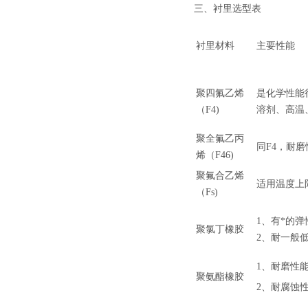
三、衬里选型表
衬里材料
主要性能
聚四氟乙烯
是化学性能
（F4)
溶剂、高温
聚全氟乙丙
同F4，耐
烯（F46)
聚氟合乙烯
适用温度上
（Fs)
1、有*的
聚氯丁橡胶
2、耐一般
1、耐磨性能
聚氨酯橡胶
2、耐腐蚀