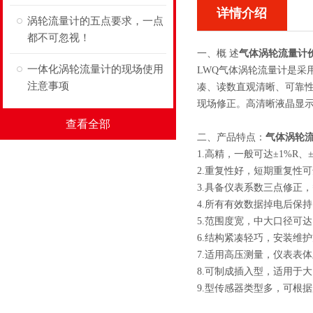
详情介绍
涡轮流量计的五点要求，一点
都不可忽视！
一、概 述
气体涡轮流量计
一体化涡轮流量计的现场使用
LWQ气体涡轮流量计是采
注意事项
凑、读数直观清晰、可靠
现场修正。高清晰液晶显示
查看全部
二、产品特点：
气体涡轮
1.高精，一般可达±1%R、±
2.重复性好，短期重复性可
3.具备仪表系数三点修正
4.所有有效数据掉电后保持
5.范围度宽，中大口径可达1
6.结构紧凑轻巧，安装维
7.适用高压测量，仪表表
8.可制成插入型，适用于
9.型传感器类型多，可根