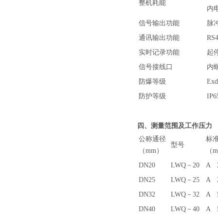
整机耗能
内电
信号输出功能
脉冲
通讯输出功能
RS
实时记录功能
起
信号接线口
内螺
防爆等级
Exd
防护等级
IP6
四、测量范围及工作压力
公称通径
标
型号
（mm）
（m³
DN20
LWQ－20
A
DN25
LWQ－25
A
DN32
LWQ－32
A
DN40
LWQ－40
A