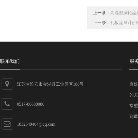
上一条：
高温型涡轮流
下一条：
孔板流量计价
联系我们
服
江苏省淮安市金湖县工业园区188号
良好
的关
0517-86888086
常重
到重
1832549464@qq.com