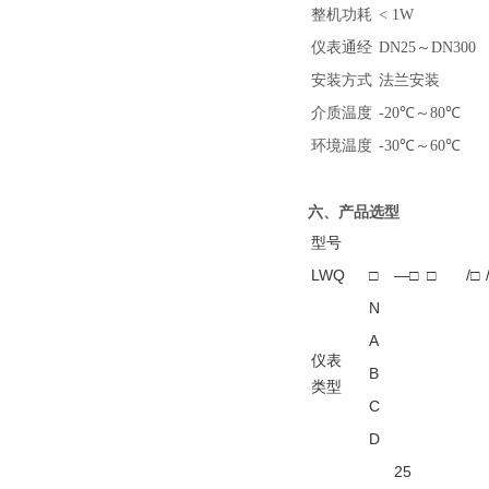
整机功耗
< 1W
仪表通经
DN25～DN300
安装方式
法兰安装
介质温度
-20℃～80℃
环境温度
-30℃～60℃
六、产品选型
型号
LWQ
□
—□
□
/□
N
A
仪表
B
类型
C
D
25