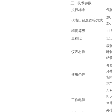
三、技术参数
执行标准
气体
20
仪表口径及连接方式
25
精度等级
±1
量程比
1:1
表体
仪表材质
叶轮
转
介质
环境
使用条件
相对
大气
A.
B.
工作电源
当电
外电