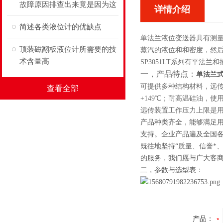
故障原因排查出来竟是因为这
详情介绍
个
简述各类液位计的优缺点
单法兰液位变送器
具有测
顶装磁翻板液位计所需要的技
蒸汽的液位和和密度，然后转
术含量高
SP3051LT系列有平法
一，产品特点：
单法兰
可提供多种结构材料，远
查看全部
+149
℃；耐高温硅油，使
远传装置工作压力上限是
产品种类齐全，能够满足
支持。企业产品遍及全国
既往地坚持“质量、信誉*
的服务，我们愿与广大客
二，参数与选型表：
产品：