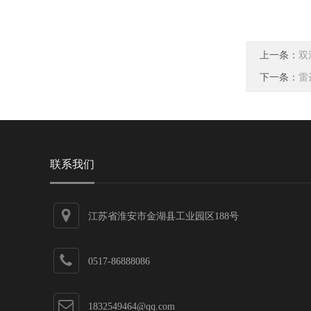
上一条：
双
下一条：
雷
联系我们
江苏省淮安市金湖县工业园区188号
0517-86888086
1832549464@qq.com