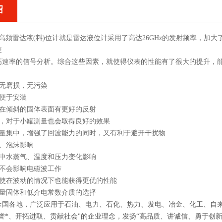
绍
高频雷达液(料)位计
就是雷达液位计采用了高达26GHz的发射频率，加
使
高速率的信号分析。综合这些因素，就使得仪表的性能有了很大的提升，
，无磨损，无污染
，便于安装
对在倾斜的固体表面有更好的反射
小，对于小罐测量也会取得良好的效果
能量集中，增强了回波能力的同时，又有利于避开干扰物
蚀、泡沫影响
气中水蒸气、温度和压力变化影响
境不会影响电磁波工作
即使在波动的情况下也能获得更优的性能
测量固体和低介电常数介质的选择
全国各地，广泛应用于石油、电力、石化、热力、发电、冶金、化工、自
誉*、开拓进取、贡献社会"的企业理念，发扬“高品质、讲诚信、勇于创