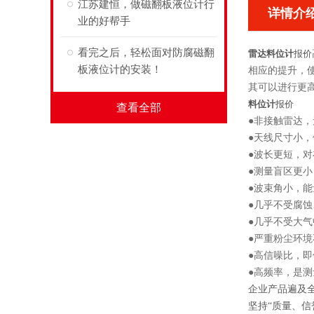
江苏建恒，做磁翻板液位计行
详情介
业的好帮手
看完之后，轻松面对防腐磁翻
雷达料位计
报价
板液位计的安装！
相应的提升，
其可以进行更
料位计
报价
查看全部
●非接触雷达
●天线尺寸小
●波长更短，
●测量盲区更
●波束角小，
●几乎不受腐
●几乎不受大
●严重粉尘环
●高信噪比，
●高频率，是
企业产品遍及
坚持“质量、信