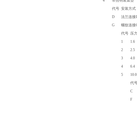
4
带照明装置型
代号
安装方式
D
法兰连接D
G
螺纹连接G3
代号
压
1
1.6
2
2.5
3
4.0
4
6.4
5
10.0
代
C
F