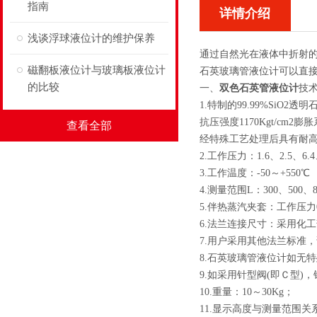
指南
详情介绍
浅谈浮球液位计的维护保养
通过自然光在液体中折射
磁翻板液位计与玻璃板液位计
石英玻璃管液位计可以直
的比较
一、
双色石英管液位计
技
1.特制的99.99%SiO2透
抗压强度1170Kgt/cm2膨胀
查看全部
经特殊工艺处理后具有耐
2.工作压力：1.6、2.5、6.4
3.工作温度：-50～+550
4.测量范围L：300、500、
5.伴热蒸汽夹套：工作压力0
6.法兰连接尺寸：采用化工部实
7.用户采用其他法兰标准
8.石英玻璃管液位计如无
9.如采用针型阀(即Ｃ型)，
10.重量：10～30Kg；
11.显示高度与测量范围关