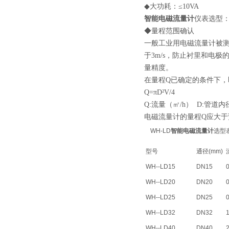
◆大功耗：≤10VA
智能电磁流量计
仪表选型
◆量程范围确认
一般工业用电磁流量计被测介
于3m/s，防止衬里和电
量精度。
在量程Q已确定的条件下，
Q=πD²V/4
Q:流量（㎡/h） D:管道内
电磁流量计的量程Q应大于
WH-LD
智能电磁流量计
选型
型号
通径(mm)
WH--LD15
DN15
0
WH--LD20
DN20
0
WH--LD25
DN25
0
WH--LD32
DN32
1
WH--LD40
DN40
2