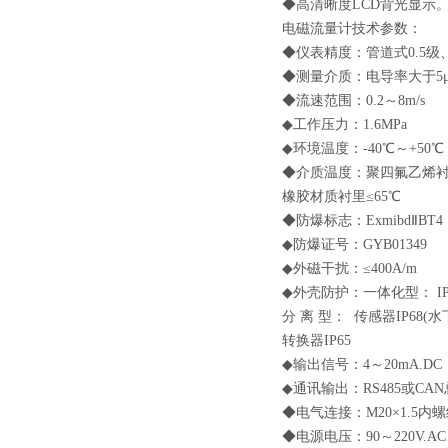
◆高清晰度LCD背光显示
电磁流量计技术参数：
◆仪表精度：管道式0.5级、
◆测量介质：电导率大于5μ
◆流速范围：0.2～8m/s
◆工作压力：1.6MPa
◆环境温度：-40℃～+50℃
◆介质温度：聚四氟乙烯衬
橡胶材质衬里≤65℃
◆防爆标志：ExmibdⅡBT4
◆防爆证号：GYB01349
◆外磁干扰：≤400A/m
◆外壳防护：一体化型： IP
分 离 型： 传感器IP68(
转换器IP65
◆输出信号：4～20mA.DC
◆通讯输出：RS485或CA
◆电气连接：M20×1.5内
◆电源电压：90～220V.AC、