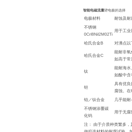
智能电磁流量计
电极的选择
电极材料
耐蚀及耐
不锈钢
用于工业
0Crl8Nil2M02Ti
哈氏合金B
对沸点以
能耐非氧
哈氏合金C
如高于常
能耐海水
钛
如酸中含
具有优良
钽
腐蚀。在
铂／钛合金
几乎能耐
不锈钢涂覆碳
用于无腐
化钨
注： 由于介质种类繁多
做拟选材料的耐腐试验，