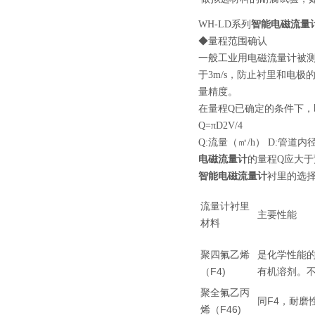
WH-LD系列
智能电磁流量
◆量程范围确认
一般工业用电磁流量计被测介
于3m/s，防止衬里和电
量精度。
在量程Q已确定的条件下，
Q=πD2V/4
Q:流量（㎡/h） D:管道内
电磁流量计
的量程Q应大于
智能电磁流量计
衬里的选
流量计衬里
主要性能
材料
聚四氟乙烯
是化学性能
（F4)
有机溶剂。
聚全氟乙丙
同F4，耐磨
烯（F46)