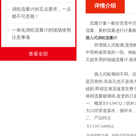
详情介绍
涡轮流量计的五点要求，一点
都不可忽视！
流量计量一般在管道中完
一体化涡轮流量计的现场使用
流量、累积流量进行计量检
注意事项
插入式涡轮流量计
所谓插入式检测,是指检测
中而构成管道的一段。例如
查看全部
又如常用的电磁流量计,检
插入式检测则不同。近几年
是完管的,安装孔也不是很
础的,即假定液流速度在整
体积流量被测得,改变的只
一、概述XY-LWCQ（切
大口径管道源水，循环水
二、产品特点
XY-LWCA的特点
抗杂质能力强，切向式叶轮在