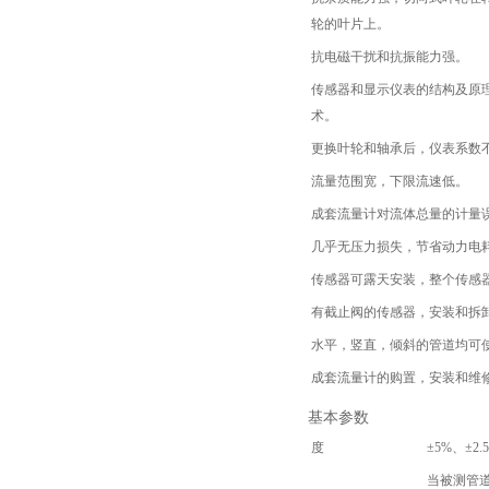
轮的叶片上。
抗电磁干扰和抗振能力强。
传感器和显示仪表的结构及原
术。
更换叶轮和轴承后，仪表系数
流量范围宽，下限流速低。
成套流量计对流体总量的计量
几乎无压力损失，节省动力电
传感器可露天安装，整个传感
有截止阀的传感器，安装和拆
水平，竖直，倾斜的管道均可
成套流量计的购置，安装和维
基本参数
度
±5%、±2.
当被测管道