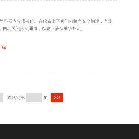
箱等容器内介质液位。在仪表上下阀门内装有安全钢球，当玻
，自动关闭液流通道，以防止液位继续外流。
厂家
页
跳转到第
页