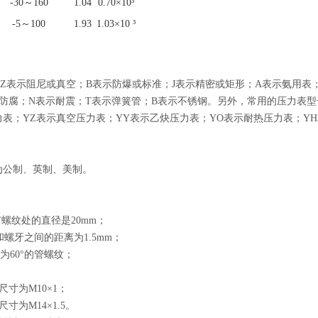
-30～160
1.04
0.70×10³
-5～100
1.93
1.03×10 ³
Z表示阻尼或真空；B表示防爆或标准；J表示精密或矩形；A表示氨用表
防腐；N表示耐震；T表示弹簧管；B表示不锈钢。另外，常用的压力表型号
表；YZ表示真空压力表；YY表示乙炔压力表；YO表示耐热压力表；Y
为公制、英制、美制。
有螺纹处的直径是20mm；
牙和螺牙之间的距离为1.5mm；
为60°的管螺纹；
：
尺寸为M10×1；
尺寸为M14×1.5。