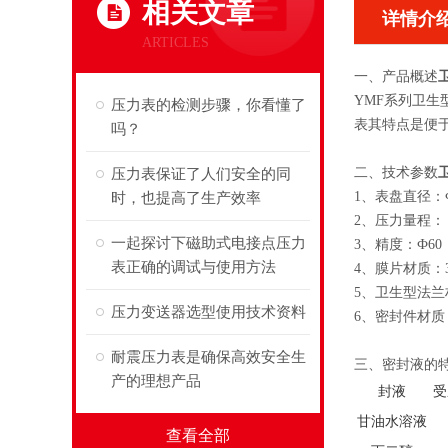
相关文章
详情介
ARTICLES
一、产品概述
YMF系列卫
压力表的检测步骤，你看懂了
表其特点是便
吗？
二、技术参数
压力表保证了人们安全的同
1、表盘直径：Ф60
时，也提高了生产效率
2、压力量程： 0
一起探讨下磁助式电接点压力
3、精度：Ф60 2
表正确的调试与使用方法
4、膜片材质：31
5、卫生型法兰材
压力变送器选型使用技术资料
6、密封件材
耐震压力表是确保高效安全生
三、密封液的
产的理想产品
封液
受
甘油水溶液
查看全部