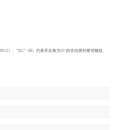
1/2（R1/2）、“ZG”（R）代表牙尖角为55°的非自密封锥管螺纹。