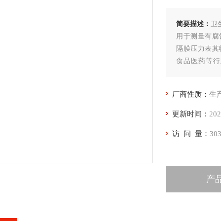
简要描述：
卫
用于测量有腐
隔膜压力表其
食品医药等行
料、水处理行
厂商性质：
生
更新时间：
202
访 问 量：
30
产