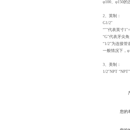
φ100、φ150
2、英制：
G1/2″
“″”代表英寸1″=
“G”代表牙尖
“1/2”为连接
一般情况下，φ1
3、美制：
1/2″NPT “
您的