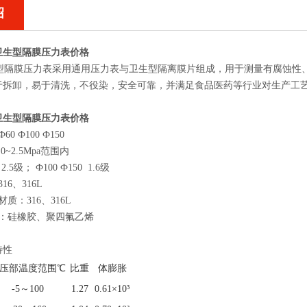
绍
卫生型隔膜压力表价格
生型隔膜压力表采用通用压力表与卫生型隔离膜片组成，用于测量有腐蚀性
于拆卸，易于清洗，不役染，安全可靠，并满足食品医药等行业对生产工
卫生型隔膜压力表价格
 Ф100 Ф150
~2.5Mpa范围内
.5级； Ф100 Ф150 1.6级
6、316L
质：316、316L
质：硅橡胶、聚四氟乙烯
特性
压部温度范围℃
比重
体膨胀
-5～100
1.27
0.61×10³