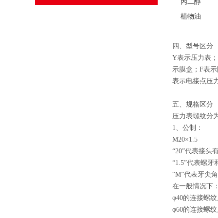
丙二醇
植物油
四、型号区分
Y表示压力表；
示膜盒；F表示
表示电接点压力
五、规格区分
压力表螺纹分
1、公制：
M20×1.5
“20”代表接头
“1.5”代表螺
“M”代表牙尖角
在一般情况下
φ40的连接螺纹
φ60的连接螺纹