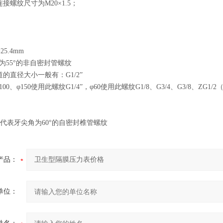
的连接螺纹尺寸为M20×1.5；
25.4mm
角为55°的非自密封管螺纹
管道的直径大小一般有：G1/2”
00、φ150使用此螺纹G1/4”，φ60使用此螺纹G1/8、G3/4、G3/8、ZG
NPT”代表牙尖角为60°的自密封椎管螺纹
产品：
单位：