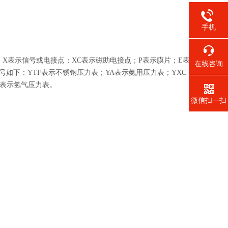
手机
；X表示信号或电接点；XC表示磁助电接点；P表示膜片；E表
在线咨询
如下：YTF表示不锈钢压力表；YA表示氨用压力表；YXC
H表示氢气压力表。
微信扫一扫