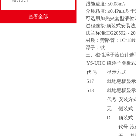
接方式？
跟随速度: ≤0.08m/s
介质粘度: ≤0.4Pa.
查看全部
可选用加热夹套型液位
过程连接:顶装式安装法兰:≥
法兰标准:HG20592～
材质：旁路管：1Cr18Ni9T
浮子：钛
三、磁性浮子液位计选
YS-UHC
磁浮子翻板式
代 号
显示方式
517
就地翻板显示
518
就地翻板显示+
代号
安装方
无
侧装式
D
顶装式
代号
液
无
基