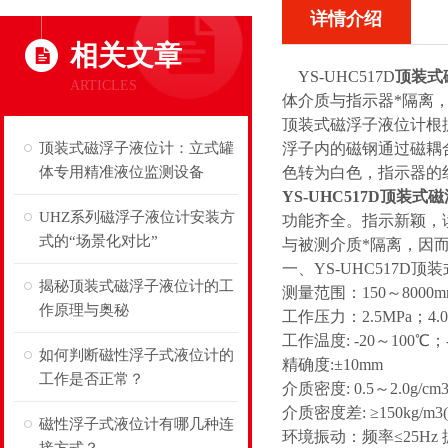
详情介绍
相关文章
YS-UHC517D
顶装式
ARTICLES
体介质与指示器*隔离
顶装式磁浮子液位计根
顶装式磁浮子液位计：立式罐
浮子内的磁钢通过磁耦
体专用精准液位监测设备
色转为白色，指示器的
YS-UHC517D顶装式
UHZ系列磁浮子液位计安装方
功能齐全。指示新颖，
式的“场景化对比”
与被测介质*隔离，因
一、YS-UHC517D
揭秘顶装式磁浮子液位计的工
测量范围：150～8000m
作原理与奥秘
工作压力：2.5MPa；4.0
工作温度: -20～100℃；
如何判断磁性浮子式液位计的
精确度:±10mm
工作是否正常？
介质密度: 0.5～2.0g/cm
介质密度差: ≥150kg/m
磁性浮子式液位计有哪几种连
环境振动：频率≤25Hz 振