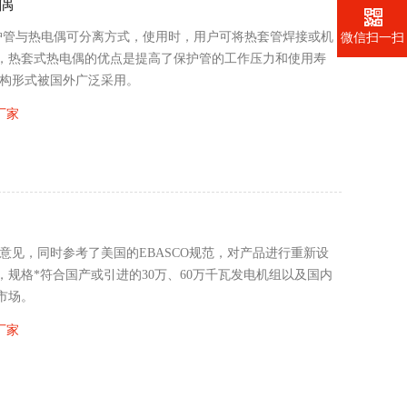
电偶
套保护管与热电偶可分离方式，使用时，用户可将热套管焊接或机
微信扫一扫
，热套式热电偶的优点是提高了保护管的工作压力和使用寿
结构形式被国外广泛采用。
厂家
意见，同时参考了美国的EBASCO规范，对产品进行重新设
规格*符合国产或引进的30万、60万千瓦发电机组以及国内
市场。
厂家