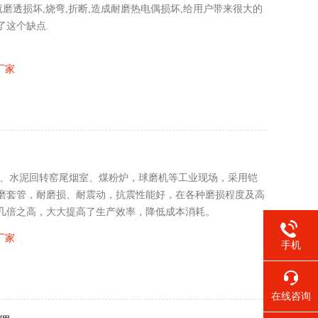
就磨透损坏,烧弯,折断,造成耐磨热电偶损坏,给用户带来很大的
了这个缺点.
厂家
炉、水泥回转窑尾烟室、煤粉炉，球磨机等工业现场，采用铠
磨套管，耐磨损、耐震动，抗震性能好，在各种磨损程度及高
几倍之高，大大提高了生产效率，降低成本消耗。
厂家
手机
在线咨询