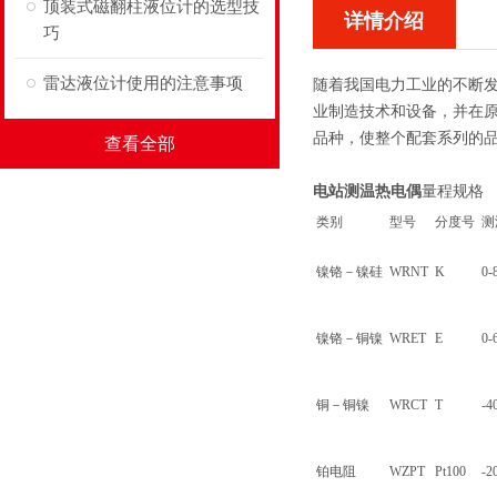
顶装式磁翻柱液位计的选型技
详情介绍
巧
雷达液位计使用的注意事项
随着我国电力工业的不断
业制造技术和设备，并在原
品种，使整个配套系列的品
查看全部
电站测温热电偶
量程规格
类别
型号
分度号
测
镍铬－镍硅
WRNT
K
0-
镍铬－铜镍
WRET
E
0-
铜－铜镍
WRCT
T
-4
铂电阻
WZPT
Pt100
-2