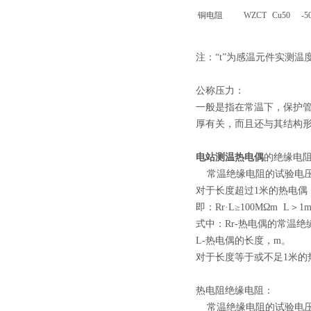
铜电阻
WZCT
Cu50
-5
注：“t”为感温元件实测
公称压力：
一般是指在常温下，保护管
厚有关，而且还与其结构
电站测温热电偶
的绝缘电
常温绝缘电阻的试验电压为直
对于长度超过1米的热电偶
即：Rr·L≥100MΩm L＞1
式中：Rr-热电偶的常温绝
L-热电偶的长度，m。
对于长度等于或不足1米的
热电阻绝缘电阻：
常温绝缘电阻的试验电压可取