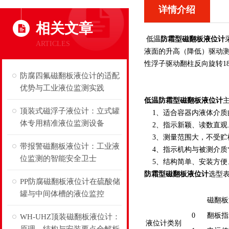
详情介绍
相关文章
低温
防霜型磁翻板液位计
ARTICLES
液面的升高（降低）驱动测
性浮子驱动翻柱反向旋转1
防腐四氟磁翻板液位计的适配
优势与工业液位监测实践
低温防霜型磁翻板液位计
顶装式磁浮子液位计：立式罐
1、适合容器内液体
体专用精准液位监测设备
2、指示新颖、读数直观
3、测量范围大，不受贮
带报警磁翻板液位计：工业液
4、指示机构与被测介质
位监测的智能安全卫士
5、结构简单、安装方便
防霜型磁翻板液位计
选型
PP防腐磁翻板液位计在硫酸储
罐与中间体槽的液位监控
磁翻板
0
翻板指
WH-UHZ顶装磁翻板液位计：
液位计类别