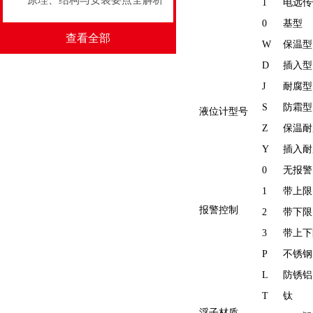
原理、结构与安装要点全解析
1
电远传
0
基型
查看全部
W
保温型
D
插入型
J
耐腐型
S
防霜型
液位计型号
Z
保温耐
Y
插入耐
0
无报警
1
带上限
报警控制
2
带下限
3
带上下
P
不锈钢
L
防锈铝
T
钛
浮子材质