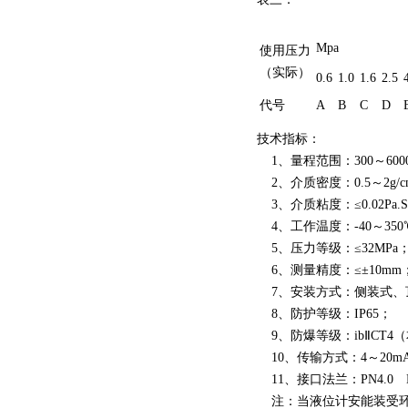
Mpa
使用压力
（实际）
0.6
1.0
1.6
2.5
代号
A
B
C
D
技术指标：
1、量程范围：300～60
2、介质密度：0.5～2g/c
3、介质粘度：≤0.02Pa.
4、工作温度：-40～350
5、压力等级：≤32MPa
6、测量精度：≤±10mm
7、安装方式：侧装式、
8、防护等级：IP65；
9、防爆等级：ibⅡCT4
10、传输方式：4～20m
11、接口法兰：PN4.0 
注：当液位计安能装受环境