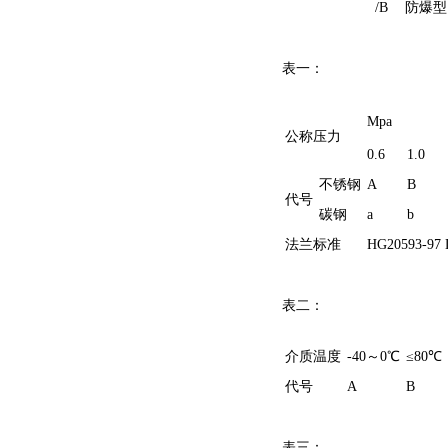
/B
防爆型
表一：
Mpa
公称压力
0.6
1.0
不锈钢
A
B
代号
碳钢
a
b
法兰标准
HG20593-9
表二：
介质温度
-40～0℃
≤80℃
代号
A
B
表三：