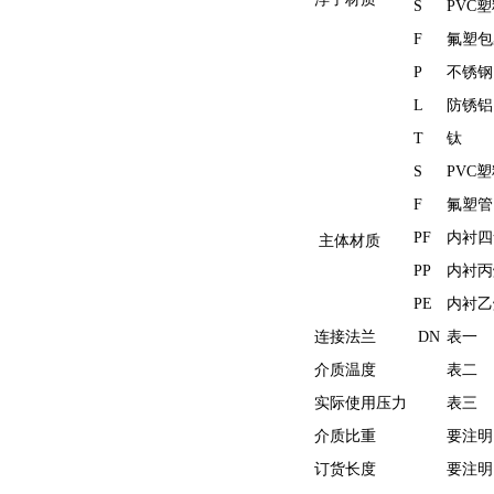
S
PVC
F
氟塑包
P
不锈钢
L
防锈铝
T
钛
S
PVC
F
氟塑管
PF
内衬四
主体材质
PP
内衬丙
PE
内衬乙
连接法兰
DN
表一
介质温度
表二
实际使用压力
表三
介质比重
要注明
订货长度
要注明