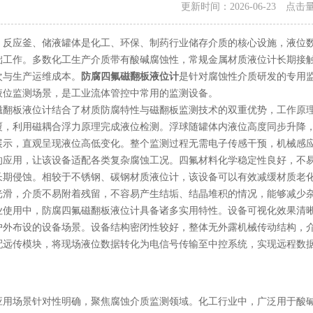
更新时间：2026-06-23 点击
应釜、储液罐体是化工、环保、制药行业储存介质的核心设施，液位数
础工作。多数化工生产介质带有酸碱腐蚀性，常规金属材质液位计长期接
次与生产运维成本。
防腐四氟磁翻板液位计
是针对腐蚀性介质研发的专用
液位监测场景，是工业流体管控中常用的监测设备。
板液位计结合了材质防腐特性与磁翻板监测技术的双重优势，工作原理
覆，利用磁耦合浮力原理完成液位检测。浮球随罐体内液位高度同步升降
展示，直观呈现液位高低变化。整个监测过程无需电子传感干预，机械感
用，让该设备适配各类复杂腐蚀工况。四氟材料化学稳定性良好，不易
长期侵蚀。相较于不锈钢、碳钢材质液位计，该设备可以有效减缓材质老
光滑，介质不易附着残留，不容易产生结垢、结晶堆积的情况，能够减少
用中，防腐四氟磁翻板液位计具备诸多实用特性。设备可视化效果清晰
户外布设的设备场景。设备结构密闭性较好，整体无外露机械传动结构，
配远传模块，将现场液位数据转化为电信号传输至中控系统，实现远程数
场景针对性明确，聚焦腐蚀介质监测领域。化工行业中，广泛用于酸碱