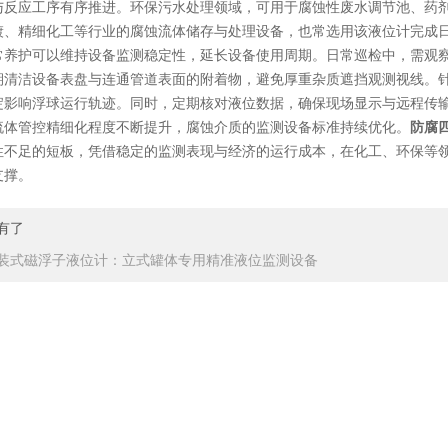
与反应工序有序推进。环保污水处理领域，可用于腐蚀性废水调节池、药
镀、精细化工等行业的腐蚀流体储存与处理设备，也常选用该液位计完成
护可以维持设备监测稳定性，延长设备使用周期。日常巡检中，需观察
期清洁设备表盘与连通管道表面的附着物，避免厚重杂质遮挡观测视线。
淀影响浮球运行轨迹。同时，定期核对液位数据，确保现场显示与远程传
管控精细化程度不断提升，腐蚀介质的监测设备标准持续优化。
防腐
性不足的短板，凭借稳定的监测表现与经济的运行成本，在化工、环保等
支撑。
有了
装式磁浮子液位计：立式罐体专用精准液位监测设备