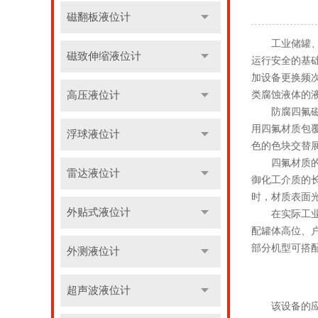
磁翻板液位计
工业储罐、反
磁致伸缩液位计
运行安全的基
加设备更换频
高压液位计
类腐蚀液体的
防腐四氟磁翻
用四氟材质包
浮球液位计
色的色块交替
四氟材质的应
雷达液位计
御化工介质的
时，材质表面
外贴式液位计
在实际工业使
配罐体高位、
部分机型可搭
外测液位计
超声波液位计
该设备的应用