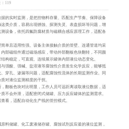
量：
119
据的实时监测，是把控物料存量、匹配生产节奏、保障设备
触这类介质，容易出现锈蚀、探测失灵、表盘损坏等问题，增
监测设备，依托四氟防腐材质与磁耦合感应原理工作，适配各
简单且适用性强。设备主体接触介质的管壁、连通管道均采
，内部磁组件通过磁场感应，带动外部翻板色块翻转，不同颜
应结构稳定，可直观、连续展示罐体内部液位动态变化。
与强酸、强碱、盐溶液等腐蚀性介质发生化学反应，能够抵
化、穿孔、渗漏等问题，适配腐蚀性流体的长期监测作业。同
杂质对液位监测精度的干扰。
，翻板色块对比明显，工作人员可远距离读取液位数据，适
介质不会外泄，适配密闭式储罐、压力反应罐体的监测需求。
据查看，适配自动化生产线的管控模式。
原料储罐、化工废液储存罐、腐蚀试剂反应釜的液位监测，