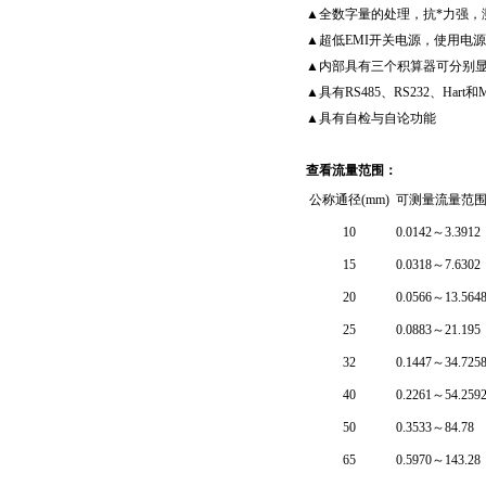
▲全数字量的处理，抗*力强，测
▲超低EMI开关电源，使用电
▲内部具有三个积算器可分别显
▲具有RS485、RS232、Har
▲具有自检与自论功能
查看流量范围：
公称通径(mm)
可测量流量范围（
10
0.0142
～3.3912
15
0.0318
～7.6302
20
0.0566
～13.564
25
0.0883
～21.195
32
0.1447
～34.725
40
0.2261
～54.259
50
0.3533
～84.78
65
0.5970
～143.28