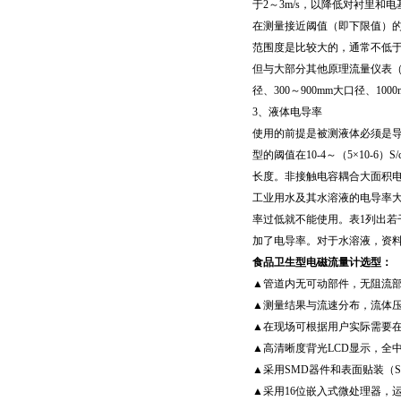
于2～3m/s，以降低对衬里和
在测量接近阈值（即下限值）的
范围度是比较大的，通常不低于2
但与大部分其他原理流量仪表（
径、300～900mm大口径、10
3、液体电导率
使用的前提是被测液体必须是
型的阈值在10-4～（5×10
长度。非接触电容耦合大面积电基
工业用水及其水溶液的电导率大于1
率过低就不能使用。表1列出
加了电导率。对于水溶液，资
食品卫生型电磁流量计选型：
▲管道内无可动部件，无阻流
▲测量结果与流速分布，流体
▲在现场可根据用户实际需要
▲高清晰度背光LCD显示，全
▲采用SMD器件和表面贴装（
▲采用16位嵌入式微处理器，