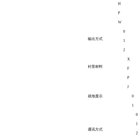
H
P
W
0
输出方式
1
2
X
衬里材料
F
P
J
就地显示
0
1
0
1
通讯方式
2