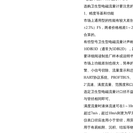
选购卫生型电磁流量计要注意
1、精度等基和功能
市场上通用型的性能有较大差别
±2.5%）FS，两者价格相
合算的。
有些型号卫生型电磁流量计声称有
10D和3D（通常为5D和2
要详细阅读制造厂样本或说明
市场上功能差别也很大，简单
警、小信号切除、流量显示和总
HART协议系统、PROFTBUS、
2‘流速、满度流量、范围度和
选定卫生型电磁流量计口径不益
与管径相同即可。
满度流量时液体流速可在1～1
超过7m/s，超过10m/s则
仪表口径应改用小于管径，用
用于有易粘附、沉积、结垢等物