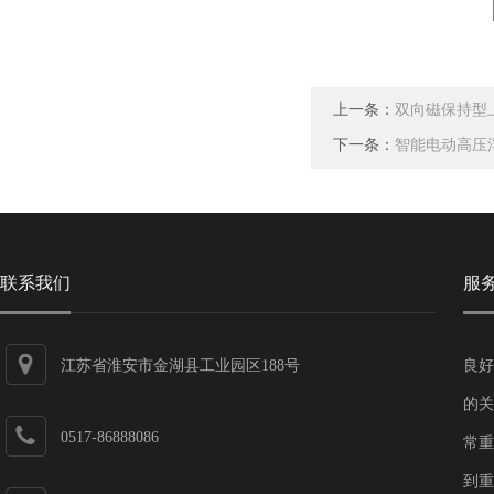
上一条：
双向磁保持型
下一条：
智能电动高压
联系我们
服
江苏省淮安市金湖县工业园区188号
良好
的关
0517-86888086
常重
到重