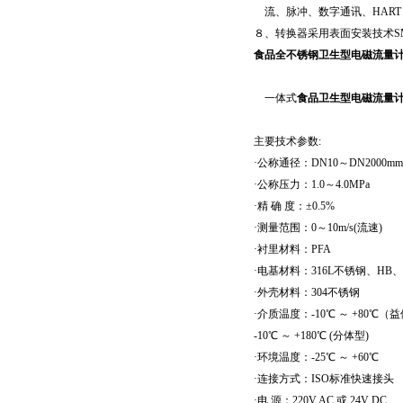
流、脉冲、数字通讯、HART
８、转换器采用表面安装技术S
食品全不锈钢卫生型电磁流量
一体式
食品卫生型电磁流量
主要技术参数:
·公称通径：DN10～DN2000m
·公称压力：1.0～4.0MPa
·精 确 度：±0.5%
·测量范围：0～10m/s(流速)
·衬里材料：PFA
·电基材料：316L不锈钢、HB
·外壳材料：304不锈钢
·介质温度：-10℃ ～ +80℃（
-10℃ ～ +180℃ (分体型)
·环境温度：-25℃ ～ +60℃
·连接方式：ISO标准快速接头
·电 源：220V AC 或 24V DC