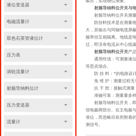
输出，实现物位测量。
液位变送器
射频导纳料位开关与
射频导纳料位开关测量量
电磁流量计
防挂料技术是在测量电极
大，其输出与同轴电缆屏蔽
频率但互相隔离。地线是
双色石英管液位计
过，即没有电流从中心线
射频导纳料位开关
产品
压力表
通用性强：可测量液位及料
等恶劣场合。
涡轮流量计
防 挂 料：*的电路设
免 维 护：测量过程无
射频导纳料位计
抗 干 扰：接触式测量
准确可靠：测量量多样化
射频导纳料位开关，即射
压力变送器
偿电极两部分。在主电极与
准位，而忽略目前所附着
流量计
测信号。