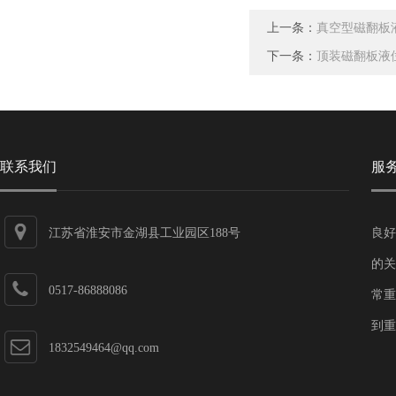
上一条：
真空型磁翻板
下一条：
顶装磁翻板液
联系我们
服
江苏省淮安市金湖县工业园区188号
良好
的关
0517-86888086
常重
到重
1832549464@qq.com