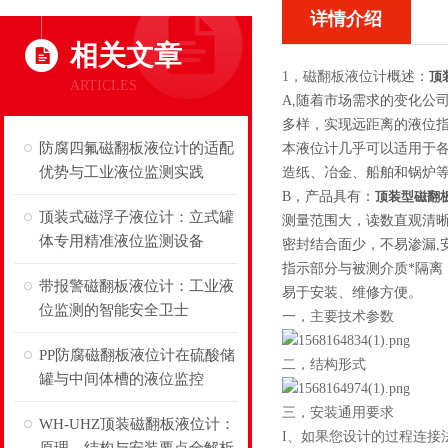
详情介绍
相关文章
1，磁翻板液位计
概述：
顶
ARTICLES
A,随着市场需求的变化公
多样，实现远距离的液位
防腐四氟磁翻板液位计的适配
本液位计几乎可以适用于
优势与工业液位监测实践
造纸、冶金、船舶和锅炉
B，产品具有：
顶装型磁翻
顶装式磁浮子液位计：立式罐
测量范围大，读数直观清
体专用精准液位监测设备
密封结合面少，不易渗漏,
指示部分与被测介质*隔离
带报警磁翻板液位计：工业液
易于安装、维修方便。
位监测的智能安全卫士
一，主要技术参数
PP防腐磁翻板液位计在硫酸储
二，结构形式
罐与中间体槽的液位监控
三，安装通用要求
WH-UHZ顶装磁翻板液位计：
I
、
如果您设计的过程连接