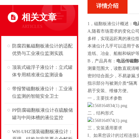
详情介绍
相关文章
1，磁翻板液位计
概述：
电
ARTICLES
A,随着市场需求的变化公
多样，实现远距离的液位
防腐四氟磁翻板液位计的适配
本液位计几乎可以适用于
优势与工业液位监测实践
造纸、冶金、船舶和锅炉
B，产品具有：
电远传磁翻
顶装式磁浮子液位计：立式罐
测量范围大，读数直观清
体专用精准液位监测设备
密封结合面少，不易渗漏,
指示部分与被测介质*隔离
带报警磁翻板液位计：工业液
易于安装、维修方便。
位监测的智能安全卫士
一，主要技术参数
PP防腐磁翻板液位计在硫酸储
二，结构形式
罐与中间体槽的液位监控
三，安装通用要求
WH-UHZ顶装磁翻板液位计：
I
、
如果您设计的过程连接