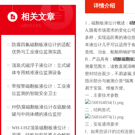
详情介绍
相关文章
1，磁翻板液位计
概述：
硝
ARTICLES
A,随着市场需求的变化公
多样，实现远距离的液位
防腐四氟磁翻板液位计的适配
本液位计几乎可以适用于
优势与工业液位监测实践
造纸、冶金、船舶和锅炉
B，产品具有：
硝酸磁翻板
顶装式磁浮子液位计：立式罐
测量范围大，读数直观清
体专用精准液位监测设备
密封结合面少，不易渗漏,
指示部分与被测介质*隔离
带报警磁翻板液位计：工业液
易于安装、维修方便。
位监测的智能安全卫士
一，主要技术参数
PP防腐磁翻板液位计在硫酸储
二，结构形式
罐与中间体槽的液位监控
三，安装通用要求
WH-UHZ顶装磁翻板液位计：
I
、
如果您设计的过程连接