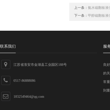
上一条：
氨水磁翻板液
下一条：
甲醇磁翻板液
联系我们
服
江苏省淮安市金湖县工业园区188号
良好
的关
0517-86888086
常重
到重
1832549464@qq.com