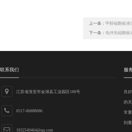
上一条：
甲醇磁翻板液
下一条：
电伴热磁翻板
联系我们
服
江苏省淮安市金湖县工业园区188号
良好
的关
0517-86888086
常重
到重
1832549464@qq.com