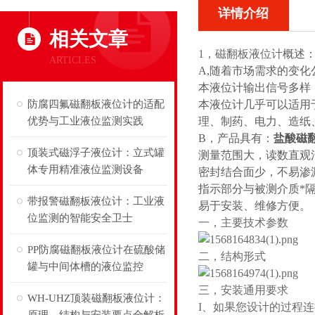
详情介绍
相关文章
1，磁翻板液位计
概述
ARTICLES
A,随着市场需求的变
本液位计输出信号多样
防腐四氟磁翻板液位计的适配
本液位计几乎可以适用
优势与工业液位监测实践
理、制药、电力、造纸
B，产品具有：
盐酸磁
顶装式磁浮子液位计：立式罐
测量范围大，读数直观
体专用精准液位监测设备
密封结合面少，不易渗
指示部分与被测介质*
带报警磁翻板液位计：工业液
易于安装、维修方便。
位监测的智能安全卫士
一，主要技术参数
PP防腐磁翻板液位计在硫酸储
二，结构形式
罐与中间体槽的液位监控
三，安装通用要求
WH-UHZ顶装磁翻板液位计：
I
、
如果您设计的过程连