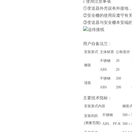
c 使用注意事项
①变送器外壳设有外接地
②安全栅的使用应遵守有
③变送器与安全栅本安端的连
用户自备法兰：
安装形式
主体材质
公称直径
不锈钢
20
侧装
ABS
20
不锈钢
200
顶装
ABS
200
主要技术指标：
安装形式内容
侧装
不锈钢
500～
安装间距
(测量范围)
ABS、PP-R
500～