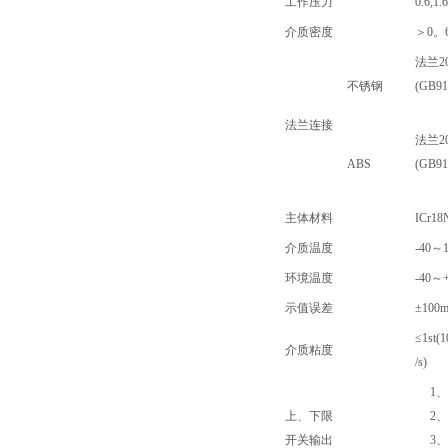
工作压力
0.6,1.
介质密度
＞0。6
法兰20-
不锈钢
(GB91
法兰连接
法兰20-
ABS
(GB91
主体材料
ICr1
介质温度
-40～
环境温度
-40～
示值误差
±100
≤1st(1
介质粘度
/s)
1、
上、下限
2、输
开关输出
3、接