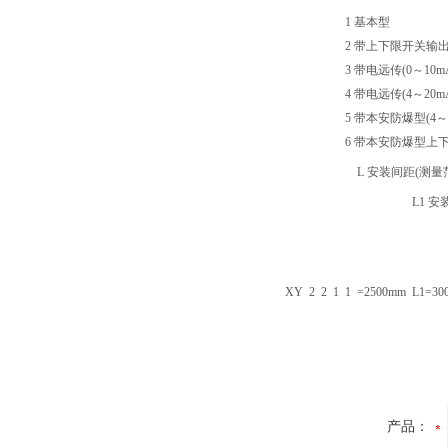
1 基本型
2 带上下限开关输
3 带电远传(0～10m
4 带电远传(4～20
5 带本安防爆型(4～
6 带本安防爆型上
L 安装间距(测量
L1 安
XY
2
2
1
1
=2500mm
L1=30
产品：