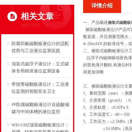
详情介绍
相关文章
一、产品概述
侧装式磁翻板
ARTICLES
侧装磁翻板液位计产品可
数直观，并且测量范围大
防腐四氟磁翻板液位计的适配
4~20mADC的标准信号
优势与工业液位监测实践
二、侧装式磁翻板液位计
以浮子内磁钢驱动双色薄
顶装式磁浮子液位计：立式罐
的双色薄片翻转,有液位
体专用精准液位监测设备
得更加清晰
带报警磁翻板液位计：工业液
三、侧装磁翻板液位计主要
位监测的智能安全卫士
1、量程范围（mm）：测量范围
2、介质密度（g/cm3）：0.
PP防腐磁翻板液位计在硫酸储
3、介质粘度： ≤0.02Pa.S
罐与中间体槽的液位监控
4、工作温度℃：-40～350
5、工作压力：≤2.5MPa
WH-UHZ顶装磁翻板液位计：
≤10.0MPa（高