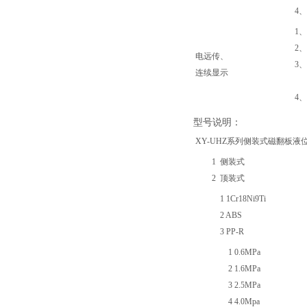
4、防
1、精
2、输
电远传、
3、输
连续显示
4～
4、防
型号说明：
XY-UHZ系列侧装式磁翻板液
1 侧装式
2 顶装式
1 1Cr18Ni9Ti
2 ABS
3 PP-R
1 0.6MPa
2 1.6MPa
3 2.5MPa
4 4.0Mpa