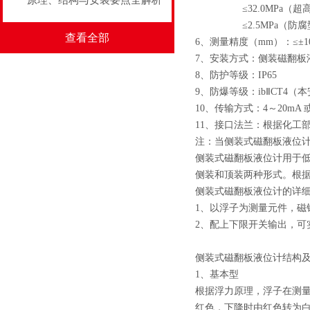
原理、结构与安装要点全解析
≤32.0MPa（超
≤2.5MPa（防腐
查看全部
6、测量精度（mm）：≤±1
7、安装方式：侧装磁翻
8、防护等级：IP65
9、防爆等级：ibⅡCT4（
10、传输方式：4～20mA 
11、接口法兰：根据化
注：当侧装式磁翻板液位计
侧装式磁翻板液位计用于
侧装和顶装两种形式。根据
侧装式磁翻板液位计的详
1、以浮子为测量元件，磁
2、配上下限开关输出，可
侧装式磁翻板液位计结构
1、基本型
根据浮力原理，浮子在测量
红色，下降时由红色转为