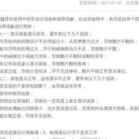
更新时间：2017-07-18 点击
液位计
在使用中经常会出现各种故障现象，在这些故障中，有些是由单个
故障现象进行简析：
：显示面板显示异常。通常有以下几个原因：
导轨间的间隙设计不合理或过小，从而摩擦力过大，导致翻片不翻转；
与浮筒的距离过大，浮子的磁钢驱动力不足，导致翻片不翻；
的磁钢过小或磁力消失，导致翻片不翻转或翻转异常；
尘等杂质渗入显示面板，导致翻片翻转困难；
度过低，导致介质结冰，浮子无法移动，翻片不能正常显示液位。
：就地显示正常，远传显示不正常，通常有以下几个原因：
送器的干簧管电阻断了，会导致远传异常；
管碎裂而短路；
固定位置倾斜，导致在一定高度上发生显示误差；
的金属触点间隙很小，当介质温度过高，其受热时金属薄片膨胀，容易
出额定值，导致开关损坏。
：
是否流进液位计测量桶；2、检查液位计浮子是否工作