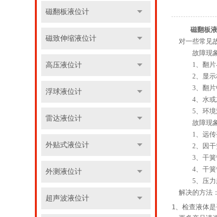
磁翻板液位计
磁翻板
磁致伸缩液位计
对一些常见
故障现象一
高压液位计
1、翻片与
2、显示板
3、翻片中
浮球液位计
4、水或灰
5、环境温
雷达液位计
故障现象二
1、远传变
外贴式液位计
2、因干簧
3、干簧管
4、干簧管
外测液位计
5、压力超
解决的方法
超声波液位计
1、检查液体