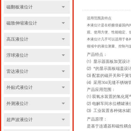
磁翻板液位计
适用范围及特点
磁致伸缩液位计
本液位计是在积极借鉴国内
观、使用方便、性能稳定、
高压液位计
本液位计几乎可以适用于各
领域中的液位测量、控制与
产品特点：
浮球液位计
⑴ 显示器面板加宽设
⑵ *的显示面板端盖设计
雷达液位计
⑶ 配套的磁开关和干簧
⑷ 采用304无缝不锈钢
外贴式液位计
产品应用范围：
⑴ 双氧水装置的氢化尾
外测液位计
⑵ 电解车间水位槽罐液
⑶ 工业装置各种储水罐
产品原理：
超声波液位计
是基于连通器和磁性耦