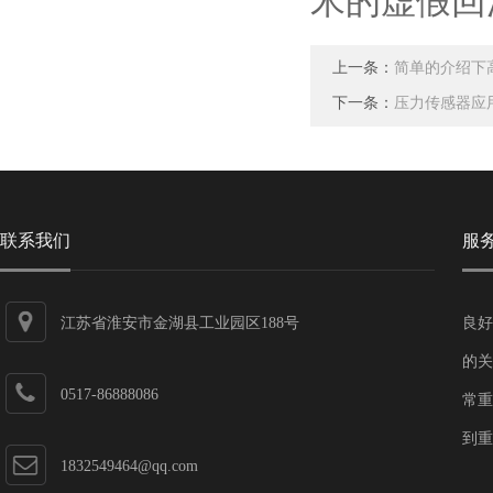
米的虚假回
上一条：
简单的介绍下
下一条：
压力传感器应
联系我们
服
江苏省淮安市金湖县工业园区188号
良好
的关
0517-86888086
常重
到重
1832549464@qq.com