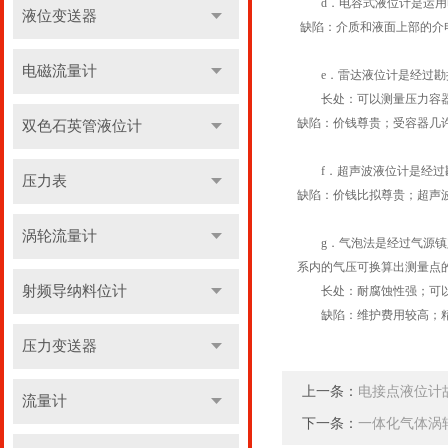
d．电容式液位计是运用电
液位变送器
缺陷：介质和液面上部的介
电磁流量计
e．雷达液位计是经过勘探
长处：可以测量压力容器内
缺陷：价钱尊贵；受容器几
双色石英管液位计
f．超声波液位计是经过勘
压力表
缺陷：价钱比拟尊贵；超声
涡轮流量计
g．气泡法是经过气源镇定
系内的气压可换算出测量点
射频导纳料位计
长处：耐腐蚀性强；可以
缺陷：维护费用较高；精
压力变送器
上一条：
电接点液位计
流量计
下一条：
一体化气体涡