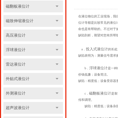
磁翻板液位计
在液位物位的工业现场，我
磁致伸缩液位计
位计等都是比较常见的液位
命也是有帮助的。不过对于
高压液位计
缺陷剖析，期望对您有所帮
投入式液位计
a．
的长处
浮球液位计
缺陷表明为：测量信号需求换
雷达液位计
浮球液位计
b．
是一种
价钱低廉；设备简洁。
外贴式液位计
缺陷：精度低；设备受容器
外测液位计
磁翻板液位计
c．
是靠
传和调理。
缺陷：精度低；设备杂乱
超声波液位计