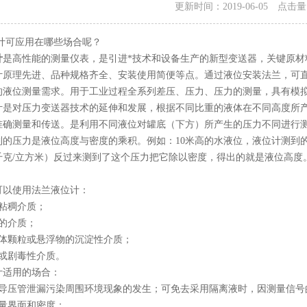
更新时间：2019-06-05 点击
可应用在哪些场合呢？
计
是高性能的测量仪表，是引进*技术和设备生产的新型变送器，关键原
计原理先进、品种规格齐全、安装使用简便等点。通过液位安装法兰，可
的液位测量需求。用于工业过程全系列差压、压力、压力的测量，具有模
对压力变送器技术的延伸和发展，根据不同比重的液体在不同高度所产
准确测量和传送。是利用不同液位对罐底（下方）所产生的压力不同进行
压力是液位高度与密度的乘积。例如：10米高的水液位，液位计测到的是 1000
千克/立方米）反过来测到了这个压力把它除以密度，得出的就是液位高度
以使用法兰液位计：
粘稠介质；
的介质；
颗粒或悬浮物的沉淀性介质；
或剧毒性介质。
适用的场合：
压管泄漏污染周围环境现象的发生；可免去采用隔离液时，因测量信号
量界面和密度；