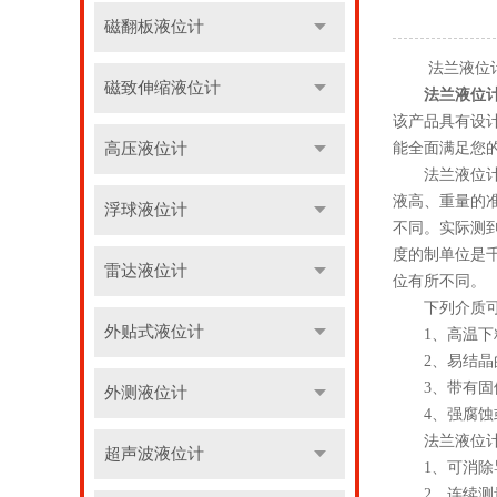
磁翻板液位计
法兰液位计
磁致伸缩液位计
法兰液位
该产品具有设
高压液位计
能全面满足您
法兰液位计是
液高、重量的
浮球液位计
不同。实际测到的
度的制单位是
雷达液位计
位有所不同。
下列介质可
外贴式液位计
1、高温下
2、易结晶
3、带有固体
外测液位计
4、强腐蚀
法兰液位计
超声波液位计
1、可消除导
2、连续测