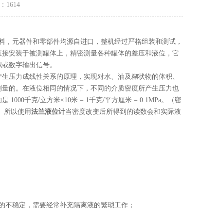
量：
1614
材料，元器件和零部件均源自进口，整机经过严格组装和测试，
直接安装于被测罐体上，精密测量各种罐体的差压和液位，它
拟或数字输出信号。
生压力成线性关系的原理，实现对水、油及糊状物的体积、
测量的。在液位相同的情况下，不同的介质密度所产生压力也
千克/立方米×10米 = 1千克/平方厘米 = 0.1MPa。（密
。所以使用
法兰液位计
当密度改变后所得到的读数会和实际液
的不稳定，需要经常补充隔离液的繁琐工作；