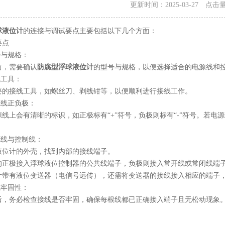
更新时间：2025-03-27 点击
球液位计
的连接与调试要点主要包括以下几个方面：
点
与规格：
，需要确认
防腐型浮球液位计
的型号与规格，以便选择适合的电源线和
工具：
接线工具，如螺丝刀、剥线钳等，以便顺利进行接线工作。
线正负极：
上会有清晰的标识，如正极标有“+”符号，负极则标有“-”符号。若电
线与控制线：
计的外壳，找到内部的接线端子。
极接入浮球液位控制器的公共线端子，负极则接入常开线或常闭线端子
有液位变送器（电信号远传），还需将变送器的接线接入相应的端子，
牢固性：
务必检查接线是否牢固，确保每根线都已正确接入端子且无松动现象