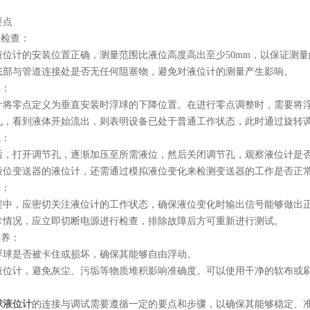
点
检查：
计的安装位置正确，测量范围比液位高度高出至少50mm，以保证测量
与管道连接处是否无任何阻塞物，避免对液位计的测量产生影响。
：
零点定义为垂直安装时浮球的下降位置。在进行零点调整时，需要将浮
看到液体开始流出，则表明设备已处于普通工作状态，此时通过旋转调
：
打开调节孔，逐渐加压至所需液位，然后关闭调节孔，观察液位计是否
变送器的液位计，还需通过模拟液位变化来检测变送器的工作是否正
：
，应密切关注液位计的工作状态，确保液位变化时输出信号能够做出
况，应立即切断电源进行检查，排除故障后方可重新进行测试。
养：
是否被卡住或损坏，确保其能够自由浮动。
计，避免灰尘、污垢等物质堆积影响准确度。可以使用干净的软布或刷
球液位计
的连接与调试需要遵循一定的要点和步骤，以确保其能够稳定、