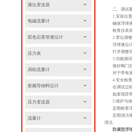
液位变送器
二、调试要
1.安装位置
电磁流量计
确保浮球液位
检查仪表底部
双色石英管液位计
2.零位调整
浮球液位计将
打开调整孔，
压力表
3.功能测试
接好阀门后，
涡轮流量计
对于带有液位
4.安全检查
射频导纳料位计
在调试过程中
如发现异常情
5.维护与保
压力变送器
定期检查浮球
定期清洁液位
流量计
清洁。
防腐型浮