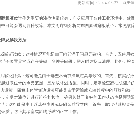
更新时间：2024-05-23 点击
磁翻板液位计
作为重要的液位测量仪表，广泛应用于各种工业环境中。然
程中可能会遇到各种故障。本文将详细分析防腐四氟磁翻板液位计常见故
故障及解决方法
或断断续续：这种情况可能是由于内部浮子问题导致的。首先，应使用效
果浮子位置异常或存在缺磁、腐蚀等问题，需及时更换或清理。此外，检
片软化掉落：这可能是由于选型不当或温度过高导致的。首先，核实好液
果超过液位计的承受范围，应采取降温措施。同时，定期检查翻柱或翻片
边漏液：四氟主体管侧边漏液可能是由于运输或安装过程中的颠簸和敲打
外，定期对液位计进行维护和检查，确保其处于良好的工作状态也是预防
浮：这可能是由于浮球被腐蚀或吸附杂质导致的。首先，取出浮球检查是
的杂质，防止其堵塞或影响浮球的正常工作。