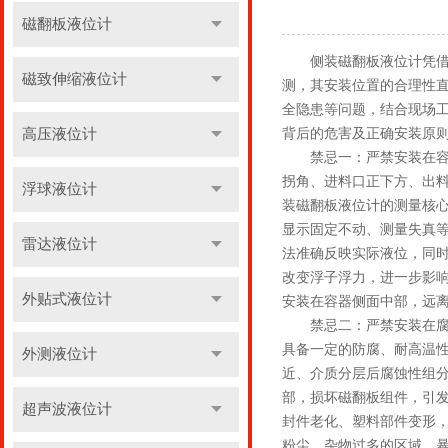
磁翻板液位计
侧装磁翻板液位计凭借直
磁致伸缩液位计
测，其安装位置的合理性
全隐患等问题，结合现场
高压液位计
背后的危害及正确安装原
禁忌一：严禁安装在容器
拐角、进料口正下方、出
浮球液位计
装磁翻板液位计的测量核
显示固定不动、测量失真
雷达液位计
法准确反映实际液位，同
改变浮子浮力，进一步影
外贴式液位计
安装在容器侧面中部，远离
禁忌二：严禁安装在腐蚀
具备一定的防腐、耐高温
外测液位计
近、介质分层后腐蚀性组
部，损坏磁翻板组件，引
超声波液位计
封件老化、塑料部件变形
粉尘、杂物过多的区域，