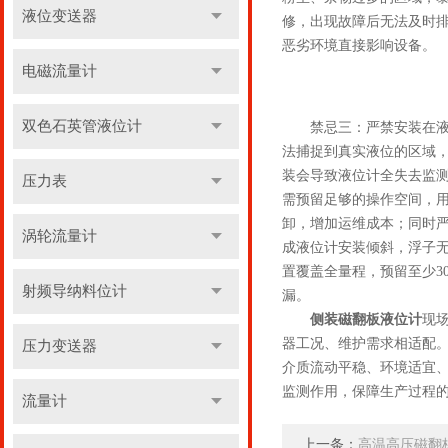
液位变送器
修，出现故障后无法及时
恶劣环境直接影响设备。
电磁流量计
双色石英管液位计
禁忌三：严禁安装在液位
法捕捉到真实液位的区域
装会导致液位计全失去监
压力表
需预留足够的操作空间，
卸，增加运维成本；同时
涡轮流量计
成液位计安装倾斜，浮子
置覆盖全量程，预留至少3
射频导纳料位计
漏。
侧装磁翻板液位计
现
器工况、维护需求相适配
压力变送器
介质流动平稳、环境适宜
监测作用，保障生产过程
流量计
上一条：
高温高压磁翻