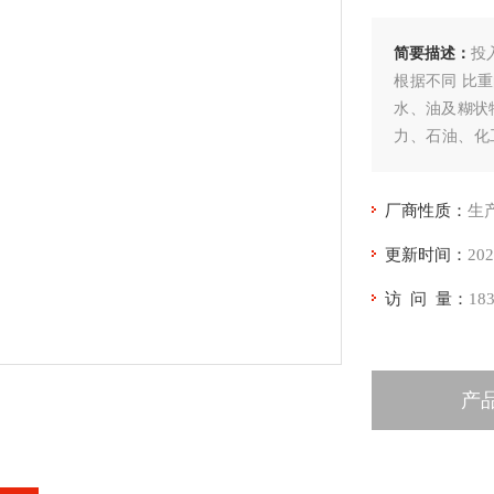
简要描述：
投
根据不同 比
水、油及糊状
力、石油、化
何可动或弹性
行常规的大、
厂商性质：
生
更新时间：
202
访 问 量：
18
产