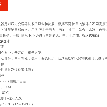
绍
送器
是对压力变送器技术的延伸和发展。根据不同 比重的液体在不同高度
量的准确测量和传送。广泛 应用于电力、石油、化工、冶金、水利、自来
量极少。一般 情况下,不必进行常规的大、中、小维修。
投入式液位计
式液位计
度高
测介质中，安装使用相当方便。
可动部件，高可靠性，使用寿命长从水、油到粘度较大的糊状都可以进行
补偿。
极性保护及过载限流保护。
指标
3～5m（由用户自选）
5、1.0级
～80℃
4～20mADC
4VDC（12～36VDC）